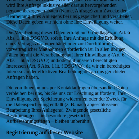
wird Ihre Anfrage inklusive aller daraus hervorgehenden
personenbezogenen Daten (Name, Anfrage) zum Zwecke der
Bearbeitung Ihres Anliegens bei uns gespeichert und verarbeitet.
Diese Daten geben wir nicht ohne Ihre Einwilligung weiter.
Die Verarbeitung dieser Daten erfolgt auf Grundlage von Art. 6
Abs. 1 lit. b DSGVO, sofern Ihre Anfrage mit der Erfüllung
eines Vertrags zusammenhängt oder zur Durchführung
vorvertraglicher Maßnahmen erforderlich ist. In allen übrigen
Fällen beruht die Verarbeitung auf Ihrer Einwilligung (Art. 6
Abs. 1 lit. a DSGVO) und/oder auf unseren berechtigten
Interessen (Art. 6 Abs. 1 lit. f DSGVO), da wir ein berechtigtes
Interesse an der effektiven Bearbeitung der an uns gerichteten
Anfragen haben.
Die von Ihnen an uns per Kontaktanfragen übersandten Daten
verbleiben bei uns, bis Sie uns zur Löschung auffordern, Ihre
Einwilligung zur Speicherung widerrufen oder der Zweck für
die Datenspeicherung entfällt (z. B. nach abgeschlossener
Bearbeitung Ihres Anliegens). Zwingende gesetzliche
Bestimmungen – insbesondere gesetzliche
Aufbewahrungsfristen – bleiben unberührt.
Registrierung auf dieser Website