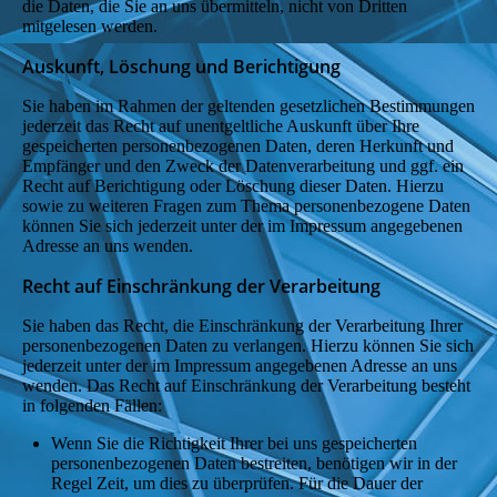
die Daten, die Sie an uns übermitteln, nicht von Dritten
mitgelesen werden.
Auskunft, Löschung und Berichtigung
Sie haben im Rahmen der geltenden gesetzlichen Bestimmungen
jederzeit das Recht auf unentgeltliche Auskunft über Ihre
gespeicherten personenbezogenen Daten, deren Herkunft und
Empfänger und den Zweck der Datenverarbeitung und ggf. ein
Recht auf Berichtigung oder Löschung dieser Daten. Hierzu
sowie zu weiteren Fragen zum Thema personenbezogene Daten
können Sie sich jederzeit unter der im Impressum angegebenen
Adresse an uns wenden.
Recht auf Einschränkung der Verarbeitung
Sie haben das Recht, die Einschränkung der Verarbeitung Ihrer
personenbezogenen Daten zu verlangen. Hierzu können Sie sich
jederzeit unter der im Impressum angegebenen Adresse an uns
wenden. Das Recht auf Einschränkung der Verarbeitung besteht
in folgenden Fällen:
Wenn Sie die Richtigkeit Ihrer bei uns gespeicherten
personenbezogenen Daten bestreiten, benötigen wir in der
Regel Zeit, um dies zu überprüfen. Für die Dauer der