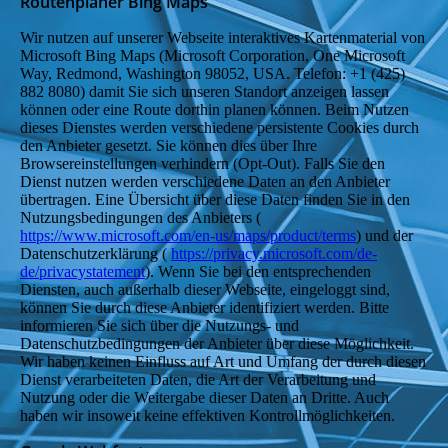
Routenplaner Bing Maps
Wir nutzen auf unserer Webseite interaktives Kartenmaterial von
Microsoft Bing Maps (Microsoft Corporation, One Microsoft
Way, Redmond, Washington 98052, USA. Telefon: +1 (425)
882 8080) damit Sie sich unseren Standort anzeigen lassen
können oder eine Route dorthin planen können. Beim Nutzen
dieses Dienstes werden verschiedene persistente Cookies durch
den Anbieter gesetzt. Sie können dies über Ihre
Browsereinstellungen verhindern (Opt-Out). Falls Sie den
Dienst nutzen werden verschiedene Daten an den Anbieter
übertragen. Eine Übersicht über diese Daten finden Sie in den
Nutzungsbedingungen des Anbieters (
https://www.microsoft.com/en-us/maps/product/terms
) und der
Datenschutzerklärung (
https://privacy.microsoft.com/de-
de/privacystatement
). Wenn Sie bei den entsprechenden
Diensten, auch außerhalb dieser Webseite, eingeloggt sind,
können Sie durch diese Anbieter identifiziert werden. Bitte
informieren Sie sich über die Nutzungs- und
Datenschutzbedingungen der Anbieter über diese Möglichkeit.
Wir haben keinen Einfluss auf Art und Umfang der durch diesen
Dienst verarbeiteten Daten, die Art der Verarbeitung und
Nutzung oder die Weitergabe dieser Daten an Dritte. Auch
haben wir insoweit keine effektiven Kontrollmöglichkeiten.