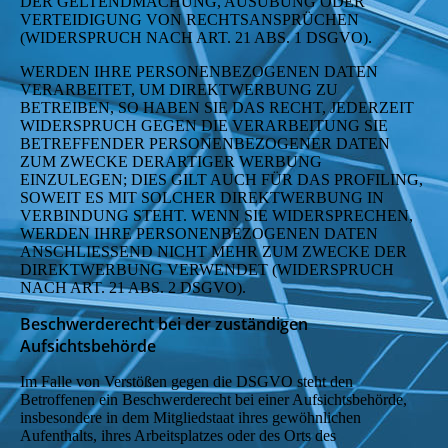
DER GELTENDMACHUNG, AUSÜBUNG ODER
VERTEIDIGUNG VON RECHTSANSPRÜCHEN
(WIDERSPRUCH NACH ART. 21 ABS. 1 DSGVO).
WERDEN IHRE PERSONENBEZOGENEN DATEN
VERARBEITET, UM DIREKTWERBUNG ZU
BETREIBEN, SO HABEN SIE DAS RECHT, JEDERZEIT
WIDERSPRUCH GEGEN DIE VERARBEITUNG SIE
BETREFFENDER PERSONENBEZOGENER DATEN
ZUM ZWECKE DERARTIGER WERBUNG
EINZULEGEN; DIES GILT AUCH FÜR DAS PROFILING,
SOWEIT ES MIT SOLCHER DIREKTWERBUNG IN
VERBINDUNG STEHT. WENN SIE WIDERSPRECHEN,
WERDEN IHRE PERSONENBEZOGENEN DATEN
ANSCHLIESSEND NICHT MEHR ZUM ZWECKE DER
DIREKTWERBUNG VERWENDET (WIDERSPRUCH
NACH ART. 21 ABS. 2 DSGVO).
Beschwerderecht bei der zuständigen
Aufsichtsbehörde
Im Falle von Verstößen gegen die DSGVO steht den
Betroffenen ein Beschwerderecht bei einer Aufsichtsbehörde,
insbesondere in dem Mitgliedstaat ihres gewöhnlichen
Aufenthalts, ihres Arbeitsplatzes oder des Orts des