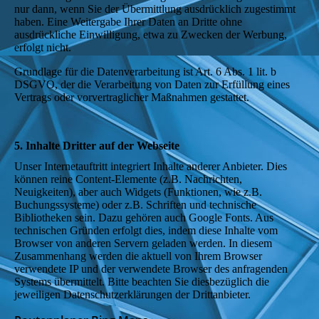
nur dann, wenn Sie der Übermittlung ausdrücklich zugestimmt
haben. Eine Weitergabe Ihrer Daten an Dritte ohne
ausdrückliche Einwilligung, etwa zu Zwecken der Werbung,
erfolgt nicht.
Grundlage für die Datenverarbeitung ist Art. 6 Abs. 1 lit. b
DSGVO, der die Verarbeitung von Daten zur Erfüllung eines
Vertrags oder vorvertraglicher Maßnahmen gestattet.
5. Inhalte Dritter auf der Webseite
Unser Internetauftritt integriert Inhalte anderer Anbieter. Dies
können reine Content-Elemente (z.B. Nachrichten,
Neuigkeiten), aber auch Widgets (Funktionen, wie z.B.
Buchungssysteme) oder z.B. Schriften und technische
Bibliotheken sein. Dazu gehören auch Google Fonts. Aus
technischen Gründen erfolgt dies, indem diese Inhalte vom
Browser von anderen Servern geladen werden. In diesem
Zusammenhang werden die aktuell von Ihrem Browser
verwendete IP und der verwendete Browser des anfragenden
Systems übermittelt. Bitte beachten Sie diesbezüglich die
jeweiligen Datenschutzerklärungen der Drittanbieter.