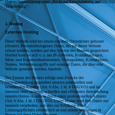
Datenschutzerklärung unter „Recht auf Einschränkung der
Verarbeitung“.
2. Hosting
Externes Hosting
Diese Website wird bei einem externen Dienstleister gehostet
(Hoster). Personenbezogenen Daten, die auf dieser Website
erfasst werden, werden auf den Servern des Hosters gespeichert.
Hierbei kann es sich v. a. um IP-Adressen, Kontaktanfragen,
Meta- und Kommunikationsdaten, Vertragsdaten, Kontaktdaten,
Namen, Webseitenzugriffe und sonstige Daten, die über eine
Website generiert werden, handeln.
Der Einsatz des Hosters erfolgt zum Zwecke der
Vertragserfüllung gegenüber unseren potenziellen und
bestehenden Kunden (Art. 6 Abs. 1 lit. b DSGVO) und im
Interesse einer sicheren, schnellen und effizienten Bereitstellung
unseres Online-Angebots durch einen professionellen Anbieter
(Art. 6 Abs. 1 lit. f DSGVO). Unser Hoster wird Ihre Daten nur
insoweit verarbeiten, wie dies zur Erfüllung seiner
Leistungspflichten erforderlich ist und unsere Weisungen in
Bezug auf diese Daten befolgen.