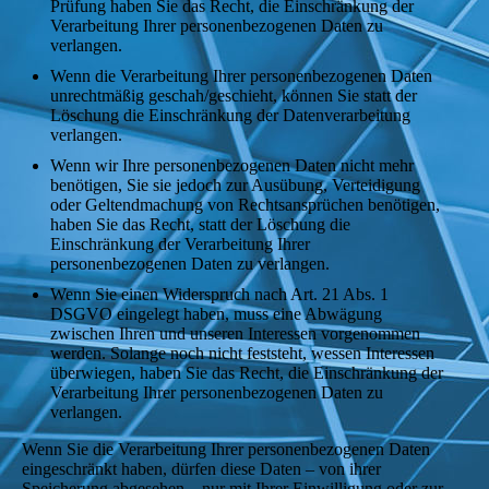
Prüfung haben Sie das Recht, die Einschränkung der
Verarbeitung Ihrer personenbezogenen Daten zu
verlangen.
Wenn die Verarbeitung Ihrer personenbezogenen Daten
unrechtmäßig geschah/geschieht, können Sie statt der
Löschung die Einschränkung der Datenverarbeitung
verlangen.
Wenn wir Ihre personenbezogenen Daten nicht mehr
benötigen, Sie sie jedoch zur Ausübung, Verteidigung
oder Geltendmachung von Rechtsansprüchen benötigen,
haben Sie das Recht, statt der Löschung die
Einschränkung der Verarbeitung Ihrer
personenbezogenen Daten zu verlangen.
Wenn Sie einen Widerspruch nach Art. 21 Abs. 1
DSGVO eingelegt haben, muss eine Abwägung
zwischen Ihren und unseren Interessen vorgenommen
werden. Solange noch nicht feststeht, wessen Interessen
überwiegen, haben Sie das Recht, die Einschränkung der
Verarbeitung Ihrer personenbezogenen Daten zu
verlangen.
Wenn Sie die Verarbeitung Ihrer personenbezogenen Daten
eingeschränkt haben, dürfen diese Daten – von ihrer
Speicherung abgesehen – nur mit Ihrer Einwilligung oder zur