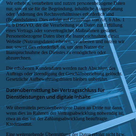
Wir erheben, verarbeiten und nutzen personenbezogene Daten
nur, soweit sie für die Begründung, inhaltliche Ausgestaltung
oder Änderung des Rechtsverhältnisses erforderlich sind
(Bestandsdaten). Dies erfolgt auf Grundlage von Art. 6 Abs. 1
lit. b DSGVO, der die Verarbeitung von Daten zur Erfüllung
eines Vertrags oder vorvertraglicher Maßnahmen gestattet.
Personenbezogene Daten über die Inanspruchnahme dieser
Website (Nutzungsdaten) erheben, verarbeiten und nutzen wir
nur, soweit dies erforderlich ist, um dem Nutzer die
Inanspruchnahme des Dienstes zu ermöglichen oder
abzurechnen.
Die erhobenen Kundendaten werden nach Abschluss des
Auftrags oder Beendigung der Geschäftsbeziehung gelöscht.
Gesetzliche Aufbewahrungsfristen bleiben unberührt.
Datenübermittlung bei Vertragsschluss für
Dienstleistungen und digitale Inhalte
Wir übermitteln personenbezogene Daten an Dritte nur dann,
wenn dies im Rahmen der Vertragsabwicklung notwendig ist,
etwa an das mit der Zahlungsabwicklung beauftragte
Kreditinstitut.
Eine weitergehende Übermittlung der Daten erfolgt nicht bzw.