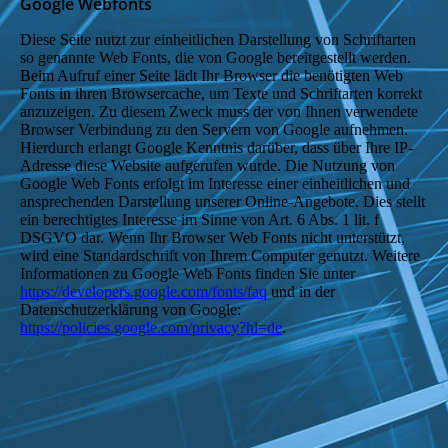
Google Webfonts
Diese Seite nutzt zur einheitlichen Darstellung von Schriftarten
so genannte Web Fonts, die von Google bereitgestellt werden.
Beim Aufruf einer Seite lädt Ihr Browser die benötigten Web
Fonts in ihren Browsercache, um Texte und Schriftarten korrekt
anzuzeigen. Zu diesem Zweck muss der von Ihnen verwendete
Browser Verbindung zu den Servern von Google aufnehmen.
Hierdurch erlangt Google Kenntnis darüber, dass über Ihre IP-
Adresse diese Website aufgerufen wurde. Die Nutzung von
Google Web Fonts erfolgt im Interesse einer einheitlichen und
ansprechenden Darstellung unserer Online-Angebote. Dies stellt
ein berechtigtes Interesse im Sinne von Art. 6 Abs. 1 lit. f
DSGVO dar. Wenn Ihr Browser Web Fonts nicht unterstützt,
wird eine Standardschrift von Ihrem Computer genutzt. Weitere
Informationen zu Google Web Fonts finden Sie unter
https://developers.google.com/fonts/faq
und in der
Datenschutzerklärung von Google:
https://policies.google.com/privacy?hl=de
.