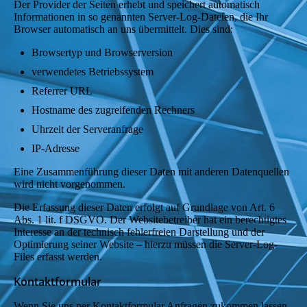
Der Provider der Seiten erhebt und speichert automatisch
Informationen in so genannten Server-Log-Dateien, die Ihr
Browser automatisch an uns übermittelt. Dies sind:
Browsertyp und Browserversion
verwendetes Betriebssystem
Referrer URL
Hostname des zugreifenden Rechners
Uhrzeit der Serveranfrage
IP-Adresse
Eine Zusammenführung dieser Daten mit anderen Datenquellen
wird nicht vorgenommen.
Die Erfassung dieser Daten erfolgt auf Grundlage von Art. 6
Abs. 1 lit. f DSGVO. Der Websitebetreiber hat ein berechtigtes
Interesse an der technisch fehlerfreien Darstellung und der
Optimierung seiner Website – hierzu müssen die Server-Log-
Files erfasst werden.
Kontaktformular
Wenn Sie uns per Kontaktformular Anfragen zukommen lassen,