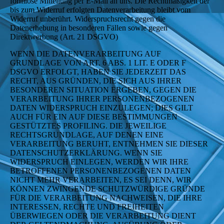
formlose Mitteilung per E-Mail an uns. Die Rechtmäßigkeit der
bis zum Widerruf erfolgten Datenverarbeitung bleibt vom
Widerruf unberührt. Widerspruchsrecht gegen die
Datenerhebung in besonderen Fällen sowie gegen
Direktwerbung (Art. 21 DSGVO)
WENN DIE DATENVERARBEITUNG AUF
GRUNDLAGE VON ART. 6 ABS. 1 LIT. E ODER F
DSGVO ERFOLGT, HABEN SIE JEDERZEIT DAS
RECHT, AUS GRÜNDEN, DIE SICH AUS IHRER
BESONDEREN SITUATION ERGEBEN, GEGEN DIE
VERARBEITUNG IHRER PERSONENBEZOGENEN
DATEN WIDERSPRUCH EINZULEGEN; DIES GILT
AUCH FÜR EIN AUF DIESE BESTIMMUNGEN
GESTÜTZTES PROFILING. DIE JEWEILIGE
RECHTSGRUNDLAGE, AUF DENEN EINE
VERARBEITUNG BERUHT, ENTNEHMEN SIE DIESER
DATENSCHUTZERKLÄRUNG. WENN SIE
WIDERSPRUCH EINLEGEN, WERDEN WIR IHRE
BETROFFENEN PERSONENBEZOGENEN DATEN
NICHT MEHR VERARBEITEN, ES SEI DENN, WIR
KÖNNEN ZWINGENDE SCHUTZWÜRDIGE GRÜNDE
FÜR DIE VERARBEITUNG NACHWEISEN, DIE IHRE
INTERESSEN, RECHTE UND FREIHEITEN
ÜBERWIEGEN ODER DIE VERARBEITUNG DIENT