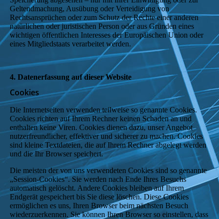
Geltendmachung, Ausübung oder Verteidigung von
Rechtsansprüchen oder zum Schutz der Rechte einer anderen
natürlichen oder juristischen Person oder aus Gründen eines
wichtigen öffentlichen Interesses der Europäischen Union oder
eines Mitgliedstaats verarbeitet werden.
4. Datenerfassung auf dieser Website
Cookies
Die Internetseiten verwenden teilweise so genannte Cookies.
Cookies richten auf Ihrem Rechner keinen Schaden an und
enthalten keine Viren. Cookies dienen dazu, unser Angebot
nutzerfreundlicher, effektiver und sicherer zu machen. Cookies
sind kleine Textdateien, die auf Ihrem Rechner abgelegt werden
und die Ihr Browser speichert.
Die meisten der von uns verwendeten Cookies sind so genannte
„Session-Cookies“. Sie werden nach Ende Ihres Besuchs
automatisch gelöscht. Andere Cookies bleiben auf Ihrem
Endgerät gespeichert bis Sie diese löschen. Diese Cookies
ermöglichen es uns, Ihren Browser beim nächsten Besuch
wiederzuerkennen. Sie können Ihren Browser so einstellen, dass