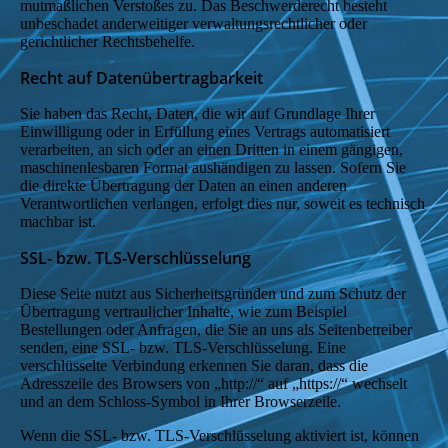
mutmaßlichen Verstoßes zu. Das Beschwerderecht besteht
unbeschadet anderweitiger verwaltungsrechtlicher oder
gerichtlicher Rechtsbehelfe.
Recht auf Datenübertragbarkeit
Sie haben das Recht, Daten, die wir auf Grundlage Ihrer
Einwilligung oder in Erfüllung eines Vertrags automatisiert
verarbeiten, an sich oder an einen Dritten in einem gängigen,
maschinenlesbaren Format aushändigen zu lassen. Sofern Sie
die direkte Übertragung der Daten an einen anderen
Verantwortlichen verlangen, erfolgt dies nur, soweit es technisch
machbar ist.
SSL- bzw. TLS-Verschlüsselung
Diese Seite nutzt aus Sicherheitsgründen und zum Schutz der
Übertragung vertraulicher Inhalte, wie zum Beispiel
Bestellungen oder Anfragen, die Sie an uns als Seitenbetreiber
senden, eine SSL- bzw. TLS-Verschlüsselung. Eine
verschlüsselte Verbindung erkennen Sie daran, dass die
Adresszeile des Browsers von „http://“ auf „https://“ wechselt
und an dem Schloss-Symbol in Ihrer Browserzeile.
Wenn die SSL- bzw. TLS-Verschlüsselung aktiviert ist, können