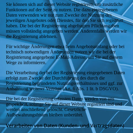
Sie können sich auf dieser Website registrieren, um zusätzliche
Funktionen auf der Seite zu nutzen. Die dazu eingegebenen
Daten verwenden wir nur zum Zwecke der Nutzung des
jeweiligen Angebotes oder Dienstes, für den Sie sich registriert
haben. Die bei der Registrierung abgefragten Pflichtangaben
müssen vollständig angegeben werden. Anderenfalls werden wir
die Registrierung ablehnen.
Für wichtige Änderungen etwa beim Angebotsumfang oder bei
technisch notwendigen Änderungen nutzen wir die bei der
Registrierung angegebene E-Mail-Adresse, um Sie auf diesem
Wege zu informieren.
Die Verarbeitung der bei der Registrierung eingegebenen Daten
erfolgt zum Zwecke der Durchführung des durch die
Registrierung begründeten Nutzungsverhältnisses und ggf. zur
Anbahnung weiterer Verträge (Art. 6 Abs. 1 lit. b DSGVO).
Die bei der Registrierung erfassten Daten werden von uns
gespeichert, solange Sie auf dieser Website registriert sind und
werden anschließend gelöscht. Gesetzliche
Aufbewahrungsfristen bleiben unberührt.
Verarbeiten von Daten (Kunden- und Vertragsdaten)