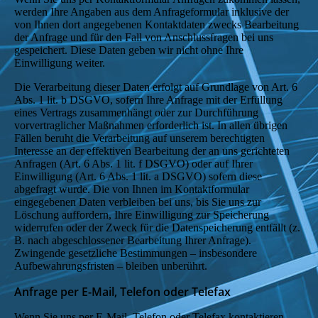
werden Ihre Angaben aus dem Anfrageformular inklusive der
von Ihnen dort angegebenen Kontaktdaten zwecks Bearbeitung
der Anfrage und für den Fall von Anschlussfragen bei uns
gespeichert. Diese Daten geben wir nicht ohne Ihre
Einwilligung weiter.
Die Verarbeitung dieser Daten erfolgt auf Grundlage von Art. 6
Abs. 1 lit. b DSGVO, sofern Ihre Anfrage mit der Erfüllung
eines Vertrags zusammenhängt oder zur Durchführung
vorvertraglicher Maßnahmen erforderlich ist. In allen übrigen
Fällen beruht die Verarbeitung auf unserem berechtigten
Interesse an der effektiven Bearbeitung der an uns gerichteten
Anfragen (Art. 6 Abs. 1 lit. f DSGVO) oder auf Ihrer
Einwilligung (Art. 6 Abs. 1 lit. a DSGVO) sofern diese
abgefragt wurde. Die von Ihnen im Kontaktformular
eingegebenen Daten verbleiben bei uns, bis Sie uns zur
Löschung auffordern, Ihre Einwilligung zur Speicherung
widerrufen oder der Zweck für die Datenspeicherung entfällt (z.
B. nach abgeschlossener Bearbeitung Ihrer Anfrage).
Zwingende gesetzliche Bestimmungen – insbesondere
Aufbewahrungsfristen – bleiben unberührt.
Anfrage per E-Mail, Telefon oder Telefax
Wenn Sie uns per E-Mail, Telefon oder Telefax kontaktieren,