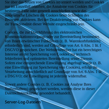
Sie über das Setzen von Cookies informiert werden und Cookies
nur im Einzelfall erlauben, die Annahme von Cookies für
bestimmte Fälle oder generell ausschließen sowie das
automatische Löschen der Cookies beim Schließen des
Browsers aktivieren. Bei der Deaktivierung von Cookies kann
die Funktionalität dieser Website eingeschränkt sein.
Cookies, die zur Durchführung des elektronischen
Kommunikationsvorgangs oder zur Bereitstellung bestimmter,
von Ihnen erwünschter Funktionen (z. B. Warenkorbfunktion)
erforderlich sind, werden auf Grundlage von Art. 6 Abs. 1 lit. f
DSGVO gespeichert. Der Websitebetreiber hat ein berechtigtes
Interesse an der Speicherung von Cookies zur technisch
fehlerfreien und optimierten Bereitstellung seiner Dienste.
Sofern eine entsprechende Einwilligung abgefragt wurde (z. B.
eine Einwilligung zur Speicherung von Cookies), erfolgt die
Verarbeitung ausschließlich auf Grundlage von Art. 6 Abs. 1 lit.
a DSGVO; die Einwilligung ist jederzeit widerrufbar.
Soweit andere Cookies (z. B. Cookies zur Analyse Ihres
Surfverhaltens) gespeichert werden, werden diese in dieser
Datenschutzerklärung gesondert behandelt.
Server-Log-Dateien