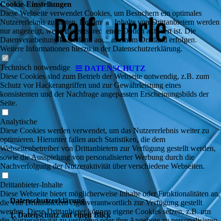
Cookie-Einstellungen
Diese Webseite verwendet Cookies, um Besuchern ein optimales
Nutzererlebnis zu bieten. Bestimmte Inhalte von Drittanbietern werden
nur angezeigt, wenn die entsprechende Option aktiviert ist. Die
Datenverarbeitung kann dann auch in einem Drittland erfolgen.
Weitere Informationen hierzu in der Datenschutzerklärung.
Technisch notwendige
DATENSCHUTZ
Diese Cookies sind zum Betrieb der Webseite notwendig, z.B. zum
Schutz vor Hackerangriffen und zur Gewährleistung eines
konsistenten und der Nachfrage angepassten Erscheinungsbilds der
Seite.
Analytische
Diese Cookies werden verwendet, um das Nutzererlebnis weiter zu
optimieren. Hierunter fallen auch Statistiken, die dem
Webseitenbetreiber von Drittanbietern zur Verfügung gestellt werden,
sowie die Ausspielung von personalisierter Werbung durch die
Nachverfolgung der Nutzeraktivität über verschiedene Webseiten.
Drittanbieter-Inhalte
Diese Webseite bietet möglicherweise Inhalte oder Funktionalitäten an,
Daten­schutz­erklärung
die von Drittanbietern eigenverantwortlich zur Verfügung gestellt
werden. Diese Drittanbieter können eigene Cookies setzen, z.B. um
1. Datenschutz auf einen Blick
die Nutzeraktivität zu verfolgen oder ihre Angebote zu personalisieren