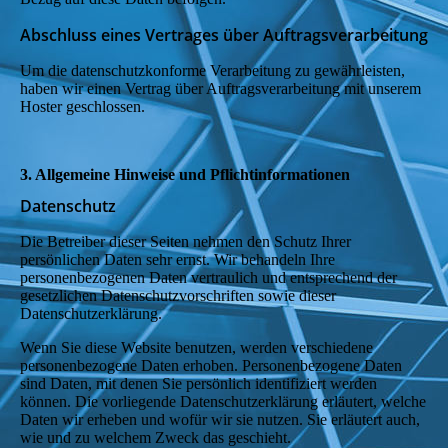
Abschluss eines Vertrages über Auftragsverarbeitung
Um die datenschutzkonforme Verarbeitung zu gewährleisten,
haben wir einen Vertrag über Auftragsverarbeitung mit unserem
Hoster geschlossen.
3. Allgemeine Hinweise und Pflicht­informationen
Datenschutz
Die Betreiber dieser Seiten nehmen den Schutz Ihrer
persönlichen Daten sehr ernst. Wir behandeln Ihre
personenbezogenen Daten vertraulich und entsprechend der
gesetzlichen Datenschutzvorschriften sowie dieser
Datenschutzerklärung.
Wenn Sie diese Website benutzen, werden verschiedene
personenbezogene Daten erhoben. Personenbezogene Daten
sind Daten, mit denen Sie persönlich identifiziert werden
können. Die vorliegende Datenschutzerklärung erläutert, welche
Daten wir erheben und wofür wir sie nutzen. Sie erläutert auch,
wie und zu welchem Zweck das geschieht.