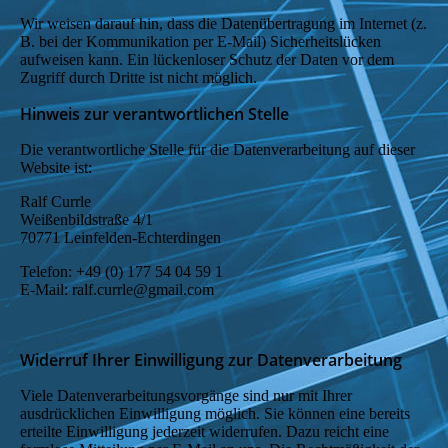
Wir weisen darauf hin, dass die Datenübertragung im Internet (z.
B. bei der Kommunikation per E-Mail) Sicherheitslücken
aufweisen kann. Ein lückenloser Schutz der Daten vor dem
Zugriff durch Dritte ist nicht möglich.
Hinweis zur verantwortlichen Stelle
Die verantwortliche Stelle für die Datenverarbeitung auf dieser
Website ist:
Ralf Currle
Weißenbildstraße 4/1
70771 Leinfelden-Echterdingen
Telefon: +49 (0) 177 54 04 59 1
E-Mail: ralf.currle@gmail.com
Widerruf Ihrer Einwilligung zur Datenverarbeitung
Viele Datenverarbeitungsvorgänge sind nur mit Ihrer
ausdrücklichen Einwilligung möglich. Sie können eine bereits
erteilte Einwilligung jederzeit widerrufen. Dazu reicht eine