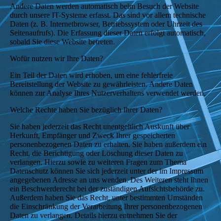
Andere Daten werden automatisch beim Besuch der Website
durch unsere IT-Systeme erfasst. Das sind vor allem technische
Daten (z. B. Internetbrowser, Betriebssystem oder Uhrzeit des
Seitenaufrufs). Die Erfassung dieser Daten erfolgt automatisch,
sobald Sie diese Website betreten.
Wofür nutzen wir Ihre Daten?
Ein Teil der Daten wird erhoben, um eine fehlerfreie
Bereitstellung der Website zu gewährleisten. Andere Daten
können zur Analyse Ihres Nutzerverhaltens verwendet werden.
Welche Rechte haben Sie bezüglich Ihrer Daten?
Sie haben jederzeit das Recht unentgeltlich Auskunft über
Herkunft, Empfänger und Zweck Ihrer gespeicherten
personenbezogenen Daten zu erhalten. Sie haben außerdem ein
Recht, die Berichtigung oder Löschung dieser Daten zu
verlangen. Hierzu sowie zu weiteren Fragen zum Thema
Datenschutz können Sie sich jederzeit unter der im Impressum
angegebenen Adresse an uns wenden. Des Weiteren steht Ihnen
ein Beschwerderecht bei der zuständigen Aufsichtsbehörde zu.
Außerdem haben Sie das Recht, unter bestimmten Umständen
die Einschränkung der Verarbeitung Ihrer personenbezogenen
Daten zu verlangen. Details hierzu entnehmen Sie der